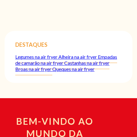
DESTAQUES
Legumes na air fryer
Alheira na air fryer
Empadas
de camarão na air fryer
Castanhas na air fryer
Broas na air fryer
Queques na air fryer
BEM-VINDO AO
MUNDO DA