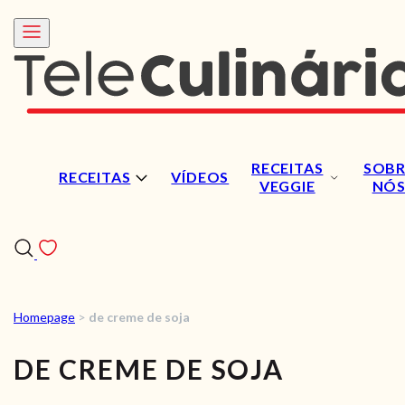
RECEITAS
SOBR
RECEITAS
VÍDEOS
VEGGIE
NÓ
Homepage
>
de creme de soja
RECEITAS
DE CREME DE SOJA
VÍDEOS