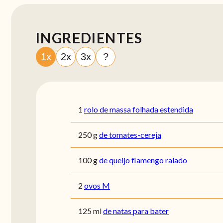
INGREDIENTES
1x
2x
3x
?
1
rolo de massa folhada estendida
250
g
de tomates-cereja
100
g
de queijo flamengo ralado
2
ovos M
125
ml
de natas para bater