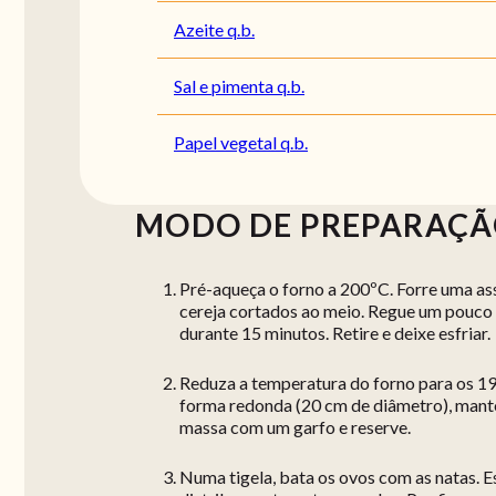
Azeite q.b.
Sal e pimenta q.b.
Papel vegetal q.b.
MODO DE PREPARAÇ
Pré-aqueça o forno a 200ºC. Forre uma as
cereja cortados ao meio. Regue um pouco d
durante 15 minutos. Retire e deixe esfriar.
Reduza a temperatura do forno para os 19
forma redonda (20 cm de diâmetro), mante
massa com um garfo e reserve.
Numa tigela, bata os ovos com as natas. 