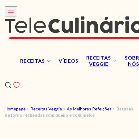
RECEITAS
SOBR
RECEITAS
VÍDEOS
VEGGIE
NÓ
Homepage
>
Receitas Veggie
>
As Melhores Refeições
>
Batatas
RECEITAS
de forno recheadas com queijo e cogumelos
VÍDEOS