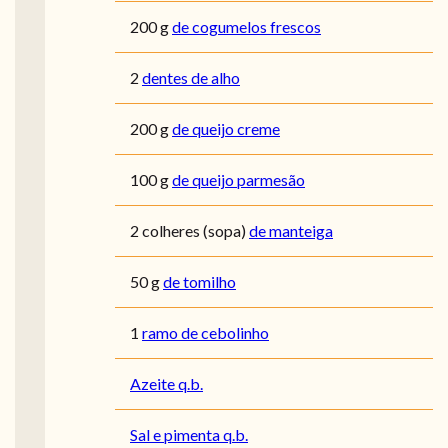
200
g
de cogumelos frescos
2
dentes de alho
200
g
de queijo creme
100
g
de queijo parmesão
2
colheres (sopa)
de manteiga
50
g
de tomilho
1
ramo de cebolinho
Azeite q.b.
Sal e pimenta q.b.