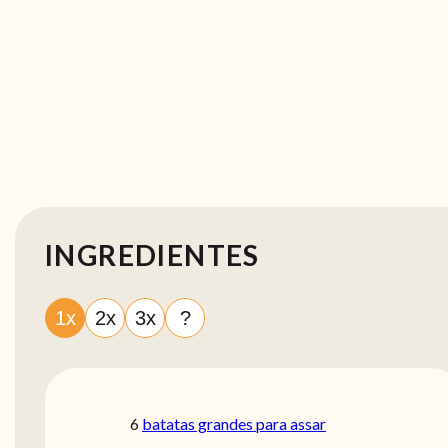
INGREDIENTES
1x
2x
3x
?
6
batatas grandes para assar