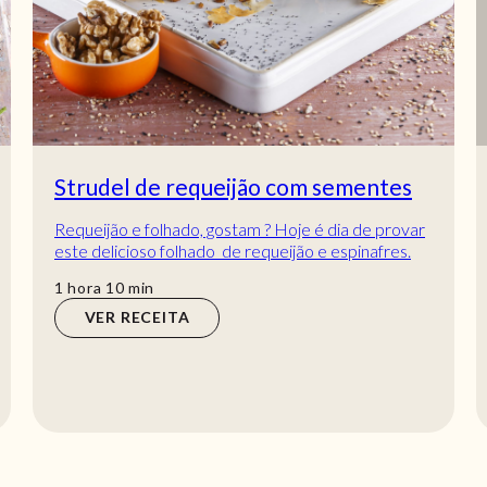
Strudel de requeijão com sementes
Requeijão e folhado, gostam ? Hoje é dia de provar
este delicioso folhado de requeijão e espinafres.
Fica mesmo muito saboroso, é uma recei...
hora
min
1
hora
10
min
VER RECEITA