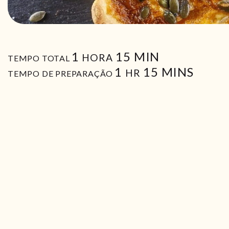
HORA
MIN
1
15
MIN
HORA
TEMPO TOTAL
HORA
MIN
1
15
MINS
HR
TEMPO DE PREPARAÇÃO