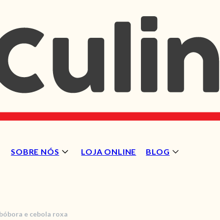
SOBRE NÓS
LOJA ONLINE
BLOG
bóbora e cebola roxa