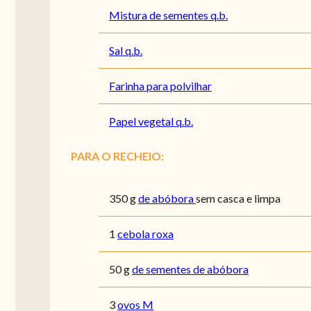
Mistura de sementes q.b.
Sal q.b.
Farinha para polvilhar
Papel vegetal q.b.
PARA O RECHEIO:
350
g
de abóbora
sem casca e limpa
1
cebola roxa
50
g
de sementes de abóbora
3
ovos M