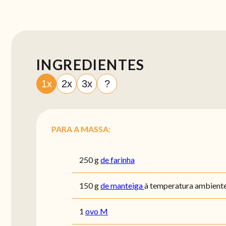
INGREDIENTES
1x
2x
3x
?
PARA A MASSA:
250
g
de farinha
150
g
de manteiga
à temperatura ambient
1
ovo M