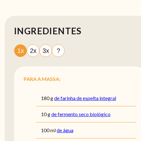
INGREDIENTES
1x
2x
3x
?
PARA A MASSA:
180
g
de farinha de espelta integral
10
g
de fermento seco biológico
100
ml
de água