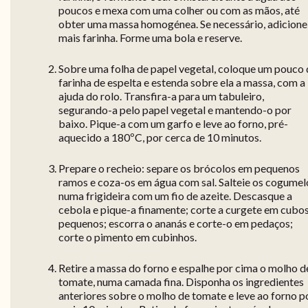
poucos e mexa com uma colher ou com as mãos, até
obter uma massa homogénea. Se necessário, adicione
mais farinha. Forme uma bola e reserve.
Sobre uma folha de papel vegetal, coloque um pouco 
farinha de espelta e estenda sobre ela a massa, com a
ajuda do rolo. Transfira-a para um tabuleiro,
segurando-a pelo papel vegetal e mantendo-o por
baixo. Pique-a com um garfo e leve ao forno, pré-
aquecido a 180ºC, por cerca de 10 minutos.
Prepare o recheio: separe os brócolos em pequenos
ramos e coza-os em água com sal. Salteie os cogumel
numa frigideira com um fio de azeite. Descasque a
cebola e pique-a finamente; corte a curgete em cubo
pequenos; escorra o ananás e corte-o em pedaços;
corte o pimento em cubinhos.
Retire a massa do forno e espalhe por cima o molho d
tomate, numa camada fina. Disponha os ingredientes
anteriores sobre o molho de tomate e leve ao forno p