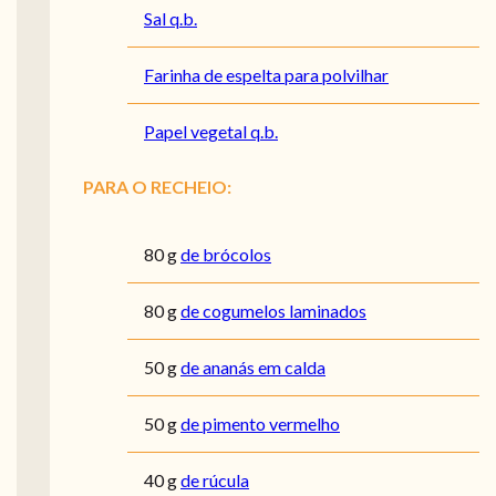
Sal q.b.
Farinha de espelta para polvilhar
Papel vegetal q.b.
PARA O RECHEIO:
80
g
de brócolos
80
g
de cogumelos laminados
50
g
de ananás em calda
50
g
de pimento vermelho
40
g
de rúcula