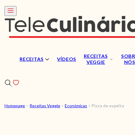
RECEITAS
SOBR
RECEITAS
VÍDEOS
VEGGIE
NÓ
Homepage
>
Receitas Veggie
>
Económicas
>
Pizza de espelta
RECEITAS
VÍDEOS