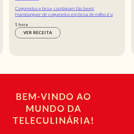
Cogumelos e broa, combinam tão bem!
Hambúrguer de cogumelos em broa de milho é a
proposta que fazemos para a sua refeição. Uma
hora
1
hora
receita fácil...
VER RECEITA
BEM-VINDO AO
MUNDO DA
TELECULINÁRIA!