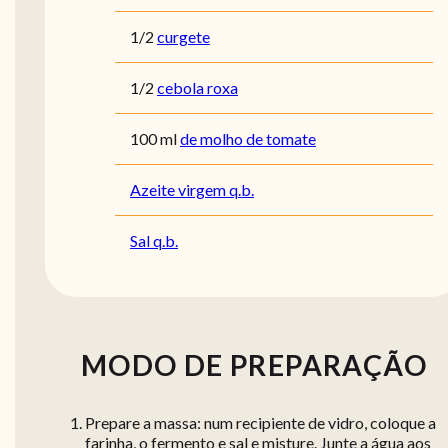
1/2
curgete
1/2
cebola roxa
100
ml
de molho de tomate
Azeite virgem q.b.
Sal q.b.
MODO DE PREPARAÇÃO
Prepare a massa: num recipiente de vidro, coloque a
farinha, o fermento e sal e misture. Junte a água aos