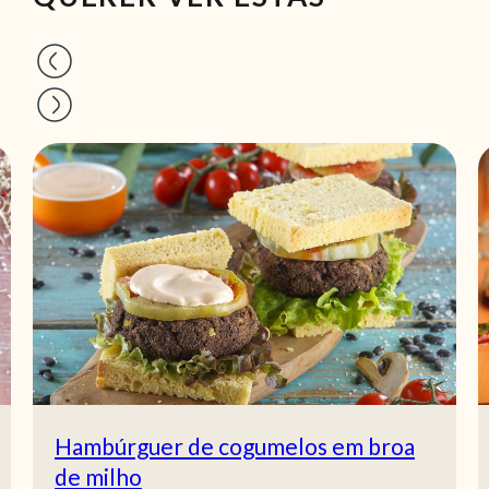
Hambúrguer de cogumelos em broa
de milho