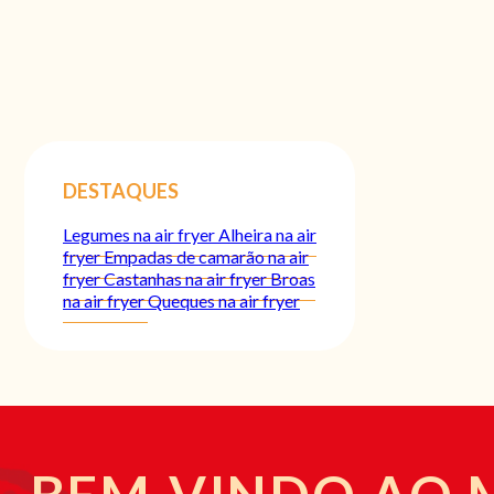
DESTAQUES
Legumes na air fryer
Alheira na air
fryer
Empadas de camarão na air
fryer
Castanhas na air fryer
Broas
na air fryer
Queques na air fryer