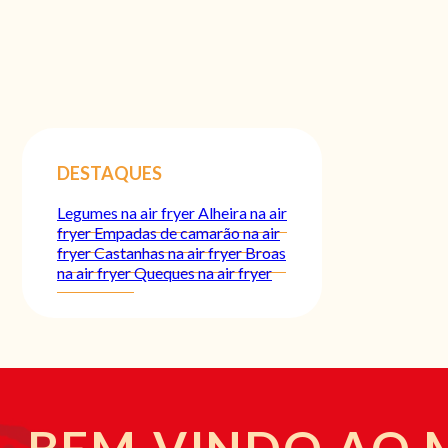
DESTAQUES
Legumes na air fryer
Alheira na air
fryer
Empadas de camarão na air
fryer
Castanhas na air fryer
Broas
na air fryer
Queques na air fryer