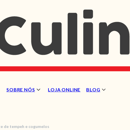
SOBRE NÓS
LOJA ONLINE
BLOG
te de tempeh e cogumelos