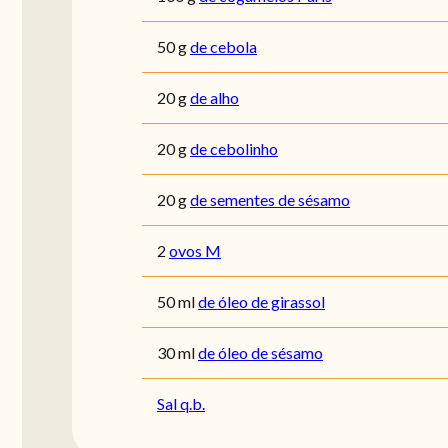
50
g
de cebola
20
g
de alho
20
g
de cebolinho
20
g
de sementes de sésamo
2
ovos M
50
ml
de óleo de girassol
30
ml
de óleo de sésamo
Sal q.b.