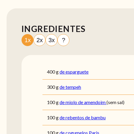
INGREDIENTES
1x
2x
3x
?
400
g
de esparguete
300
g
de tempeh
100
g
de miolo de amendoim
(sem sal)
100
g
de rebentos de bambu
100
g
de cogumelos Paris