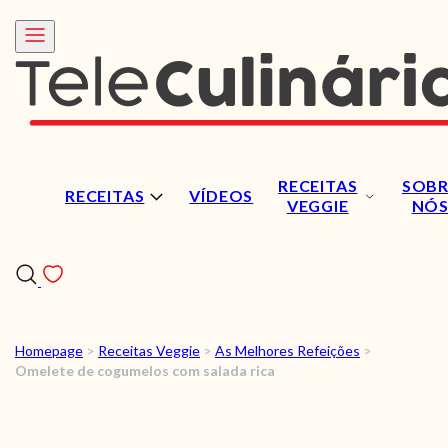
RECEITAS
SOBR
RECEITAS
VÍDEOS
VEGGIE
NÓ
Homepage
>
Receitas Veggie
>
As Melhores Refeições
>
RECEITAS
Omelete de cogumelos com salada rica
VÍDEOS