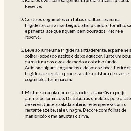
Bata os ovos com sal, pimenta preta e a salsa picada.
Reserve.
Corte os cogumelos em fatias e salteie-os numa
frigideira com a manteiga, o alho picado, o tomilho, sa
e pimenta, até que fiquem bem dourados. Retire e
reserve.
Leve ao lume uma frigideira antiaderente, espalhe nel
colher (sopa) do azeite e deixe aquecer. Junte um pou
da mistura dos ovos, de modo a cobrir o fundo.
Adicione alguns cogumelos e deixe cozinhar. Retire d
frigideira e repita o processo até a mistura de ovos e 
cogumelos terminarem.
Misture a rúcula com os arandos, as avelãs e queijo
parmesão laminado. Distribua as omeletes pelo prato
de servir. Junte a salada anterior e tempere-a com o
restante azeite, sal e vinagre. Decore com folhas de
manjericão e malaguetas e sirva.