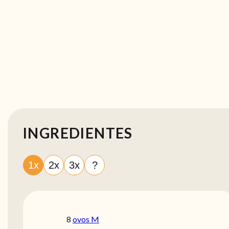
INGREDIENTES
1x
2x
3x
?
8
ovos M