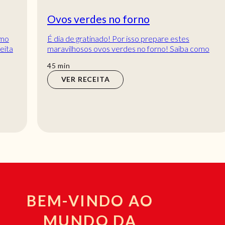
Ovos verdes no forno
É dia de gratinado! Por isso prepare estes
maravilhosos ovos verdes no forno! Saiba como
preparar estes ovos verdes no forno, recheados
min
45
min
de s...
VER RECEITA
BEM-VINDO AO
MUNDO DA