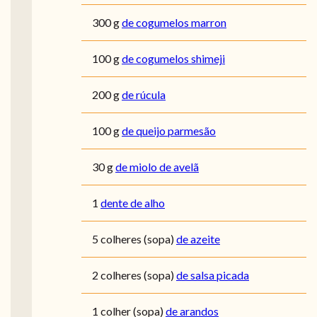
300
g
de cogumelos marron
100
g
de cogumelos shimeji
200
g
de rúcula
100
g
de queijo parmesão
30
g
de miolo de avelã
1
dente de alho
5
colheres (sopa)
de azeite
2
colheres (sopa)
de salsa picada
1
colher (sopa)
de arandos