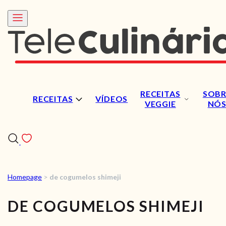
RECEITAS
SOBR
RECEITAS
VÍDEOS
VEGGIE
NÓ
Homepage
>
de cogumelos shimeji
RECEITAS
DE COGUMELOS SHIMEJI
VÍDEOS