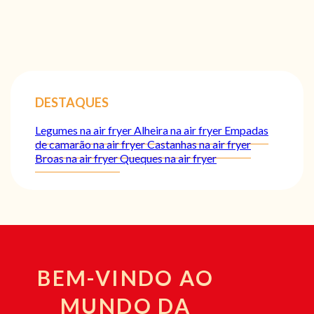
DESTAQUES
Legumes na air fryer
Alheira na air fryer
Empadas
de camarão na air fryer
Castanhas na air fryer
Broas na air fryer
Queques na air fryer
BEM-VINDO AO
MUNDO DA