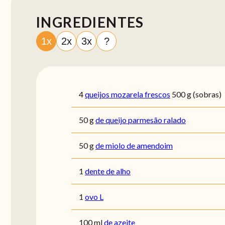
INGREDIENTES
1x
2x
3x
?
4
queijos mozarela frescos
500 g (sobras)
50
g
de queijo parmesão ralado
50
g
de miolo de amendoim
1
dente de alho
1
ovo L
100
ml
de azeite