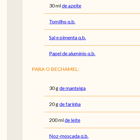
30
ml
de azeite
Tomilho q.b.
Sal e pimenta q.b.
Papel de alumínio q.b.
PARA O BECHAMEL:
30
g
de manteiga
20
g
de farinha
200
ml
de leite
Noz-moscada q.b.