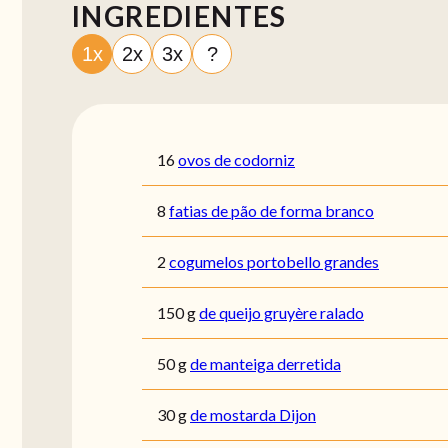
INGREDIENTES
1x
2x
3x
?
16
ovos de codorniz
8
fatias de pão de forma branco
2
cogumelos portobello grandes
150
g
de queijo gruyère ralado
50
g
de manteiga derretida
30
g
de mostarda Dijon