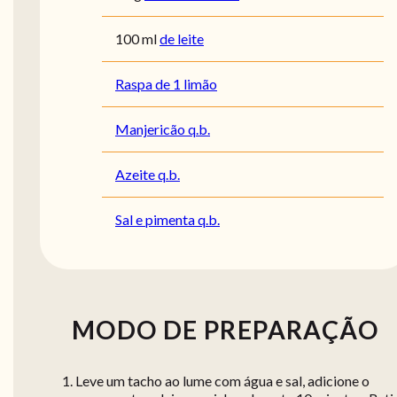
100
ml
de leite
Raspa de 1 limão
Manjericão q.b.
Azeite q.b.
Sal e pimenta q.b.
MODO DE PREPARAÇÃO
Leve um tacho ao lume com água e sal, adicione o