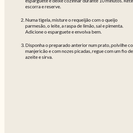
esparguete e deixe cozinhar durante 10 minutos. Retir
escorra e reserve.
Numa tigela, misture o requeijão com o queijo
parmesão, o leite, a raspa de limão, sal e pimenta.
Adicione o esparguete e envolva bem.
Disponha o preparado anterior num prato, polvilhe c
manjericão e com nozes picadas, regue com um fio de
azeite e sirva.