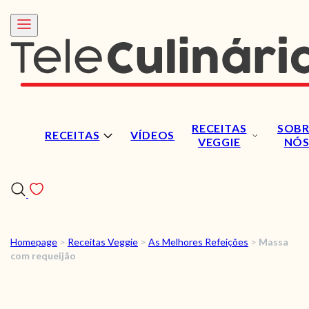
RECEITAS
SOBR
RECEITAS
VÍDEOS
VEGGIE
NÓ
Homepage
>
Receitas Veggie
>
As Melhores Refeições
>
Massa
RECEITAS
com requeijão
VÍDEOS