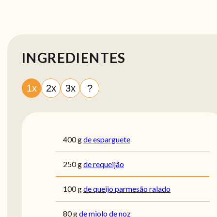
INGREDIENTES
1x
2x
3x
?
400
g
de esparguete
250
g
de requeijão
100
g
de queijo parmesão ralado
80
g
de miolo de noz