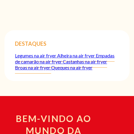
DESTAQUES
Legumes na air fryer
Alheira na air fryer
Empadas
de camarão na air fryer
Castanhas na air fryer
Broas na air fryer
Queques na air fryer
BEM-VINDO AO
MUNDO DA