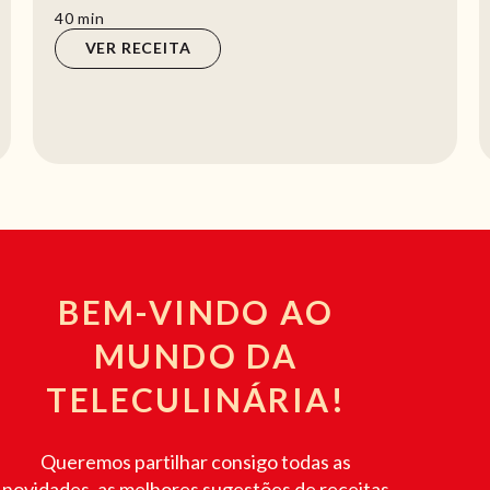
beringela nesta receita dá um sabor incr...
min
40
min
VER RECEITA
BEM-VINDO AO
MUNDO DA
TELECULINÁRIA!
Queremos partilhar consigo todas as
novidades, as melhores sugestões de receitas