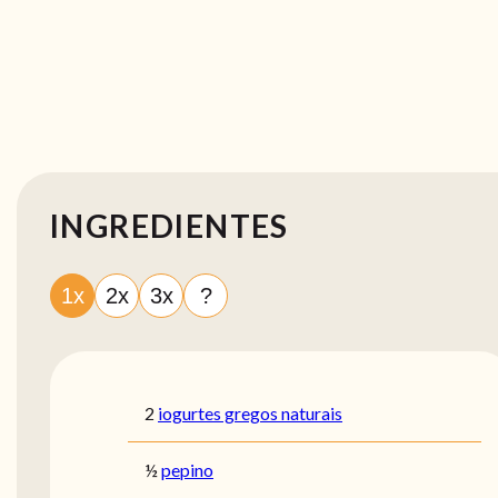
INGREDIENTES
1x
2x
3x
?
2
iogurtes gregos naturais
½
pepino