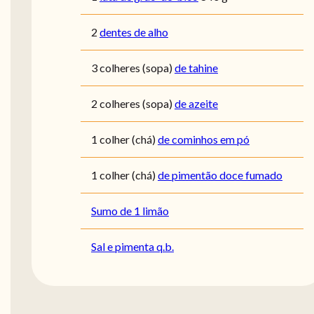
2
dentes de alho
3
colheres (sopa)
de tahine
2
colheres (sopa)
de azeite
1
colher (chá)
de cominhos em pó
1
colher (chá)
de pimentão doce fumado
Sumo de 1 limão
Sal e pimenta q.b.