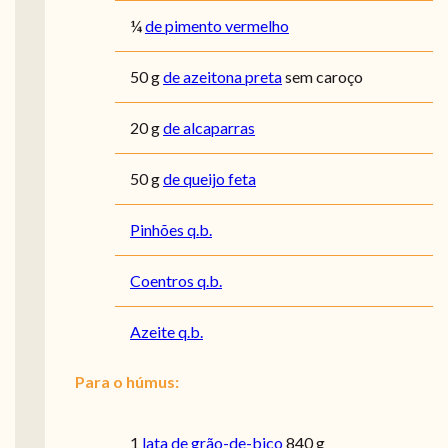
¼
de pimento vermelho
50
g
de azeitona preta
sem caroço
20
g
de alcaparras
50
g
de queijo feta
Pinhões q.b.
Coentros q.b.
Azeite q.b.
Para o húmus:
1
lata de grão-de-bico
840 g