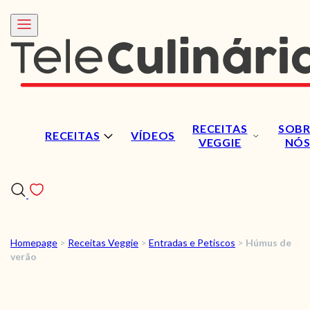
RECEITAS
SOBR
RECEITAS
VÍDEOS
VEGGIE
NÓ
Homepage
>
Receitas Veggie
>
Entradas e Petiscos
>
Húmus de
RECEITAS
verão
VÍDEOS