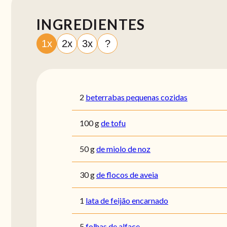
INGREDIENTES
1x
2x
3x
?
2
beterrabas pequenas cozidas
100
g
de tofu
50
g
de miolo de noz
30
g
de flocos de aveia
1
lata de feijão encarnado
5
folhas de alface