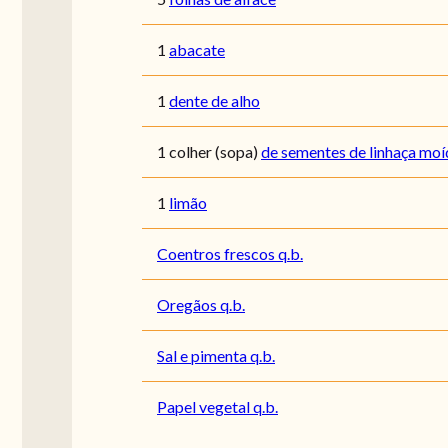
1
abacate
1
dente de alho
1
colher (sopa)
de sementes de linhaça moí
1
limão
Coentros frescos q.b.
Oregãos q.b.
Sal e pimenta q.b.
Papel vegetal q.b.