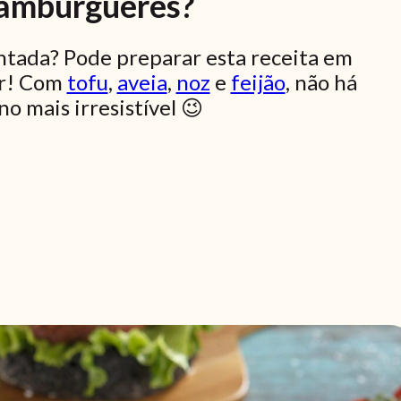
hambúrgueres?
ntada? Pode preparar esta receita em
ar! Com
tofu
,
aveia
,
noz
e
feijão
, não há
o mais irresistível 😉