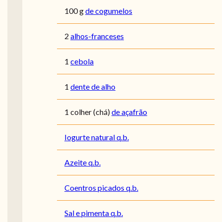
100
g
de cogumelos
2
alhos-franceses
1
cebola
1
dente de alho
1
colher (chá)
de açafrão
Iogurte natural q.b.
Azeite q.b.
Coentros picados q.b.
Sal e pimenta q.b.