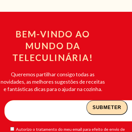
BEM-VINDO AO
MUNDO DA
TELECULINÁRIA!
Queremos partilhar consigo todas as
novidades, as melhores sugestões de receitas
e fantásticas dicas para o ajudar na cozinha.
Autorizo o tratamento do meu email para efeito de envio de