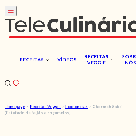
RECEITAS
SOBR
RECEITAS
VÍDEOS
VEGGIE
NÓ
Homepage
>
Receitas Veggie
>
Económicas
>
Ghormeh Sabzi
RECEITAS
(Estufado de feijão e cogumelos)
VÍDEOS