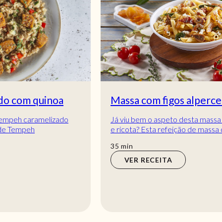
Massa com figos alperce e ricota
Já viu bem o aspeto desta massa com figos alperce
e ricota? Esta refeição de massa com figos, alperce
e ricota é uma verdadeira delícia! Mui...
min
35
min
VER RECEITA