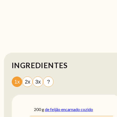
INGREDIENTES
1x
2x
3x
?
200
g
de feijão encarnado cozido