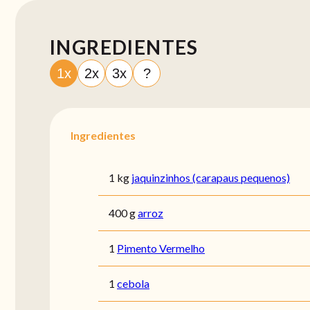
INGREDIENTES
1x
2x
3x
?
Ingredientes
1 kg
jaquinzinhos (carapaus pequenos)
400 g
arroz
1
Pimento Vermelho
1
cebola