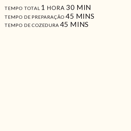
HORA
MIN
1
30
MIN
HORA
TEMPO TOTAL
MIN
45
MINS
TEMPO DE PREPARAÇÃO
MIN
45
MINS
TEMPO DE COZEDURA