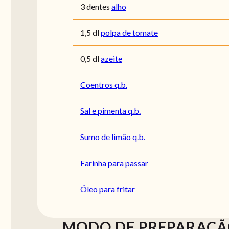
3 dentes
alho
1,5 dl
polpa de tomate
0,5 dl
azeite
Coentros q.b.
Sal e pimenta q.b.
Sumo de limão q.b.
Farinha para passar
Óleo para fritar
MODO DE PREPARAÇ