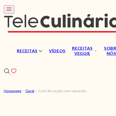
RECEITAS
SOBR
RECEITAS
VÍDEOS
VEGGIE
NÓ
Homepage
>
Geral
>
Caril de cação com camarão
RECEITAS
VÍDEOS