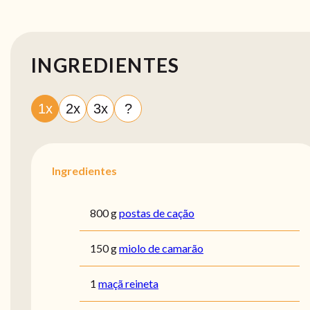
INGREDIENTES
1x
2x
3x
?
Ingredientes
800 g
postas de cação
150 g
miolo de camarão
1
maçã reineta