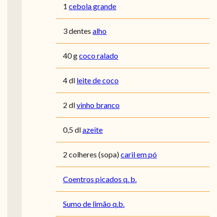
1
cebola grande
3 dentes
alho
40 g
coco ralado
4 dl
leite de coco
2 dl
vinho branco
0,5 dl
azeite
2 colheres (sopa)
caril em pó
Coentros picados q. b.
Sumo de limão q.b.