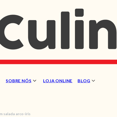
SOBRE NÓS
LOJA ONLINE
BLOG
m salada arco-íris