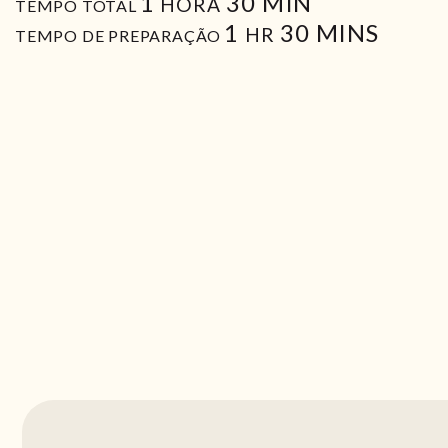
HORA
MIN
1
30
MIN
HORA
TEMPO TOTAL
HORA
MIN
1
30
MINS
HR
TEMPO DE PREPARAÇÃO