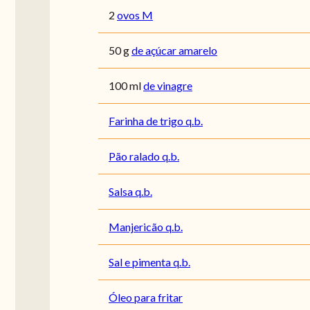
2
ovos M
50
g
de açúcar amarelo
100
ml
de vinagre
Farinha de trigo q.b.
Pão ralado q.b.
Salsa q.b.
Manjericão q.b.
Sal e pimenta q.b.
Óleo para fritar