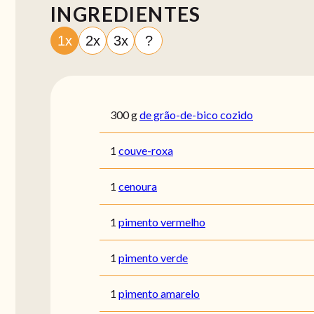
INGREDIENTES
1x
2x
3x
?
300
g
de grão-de-bico cozido
1
couve-roxa
1
cenoura
1
pimento vermelho
1
pimento verde
1
pimento amarelo