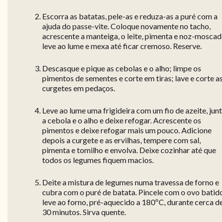
Escorra as batatas, pele-as e reduza-as a puré com a
ajuda do passe-vite. Coloque novamente no tacho,
acrescente a manteiga, o leite, pimenta e noz-moscad
leve ao lume e mexa até ficar cremoso. Reserve.
Descasque e pique as cebolas e o alho; limpe os
pimentos de sementes e corte em tiras; lave e corte a
curgetes em pedaços.
Leve ao lume uma frigideira com um fio de azeite, jun
a cebola e o alho e deixe refogar. Acrescente os
pimentos e deixe refogar mais um pouco. Adicione
depois a curgete e as ervilhas, tempere com sal,
pimenta e tomilho e envolva. Deixe cozinhar até que
todos os legumes fiquem macios.
Deite a mistura de legumes numa travessa de forno e
cubra com o puré de batata. Pincele com o ovo batid
leve ao forno, pré-aquecido a 180ºC, durante cerca d
30 minutos. Sirva quente.