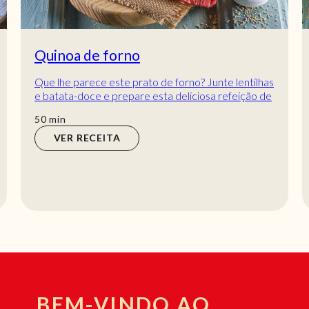
Quinoa de forno
Que lhe parece este prato de forno? Junte lentilhas
e batata-doce e prepare esta deliciosa refeição de
quinoa no forno. Tanto a textura como...
min
50
min
VER RECEITA
BEM-VINDO AO