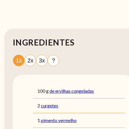
INGREDIENTES
1x
2x
3x
?
100
g
de ervilhas congeladas
2
curgetes
1
pimento vermelho