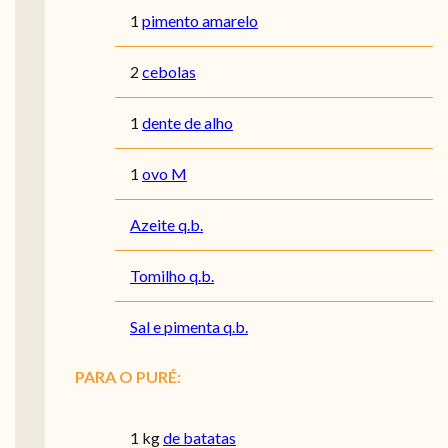
1
pimento amarelo
2
cebolas
1
dente de alho
1
ovo M
Azeite q.b.
Tomilho q.b.
Sal e pimenta q.b.
PARA O PURÉ:
1
kg
de batatas