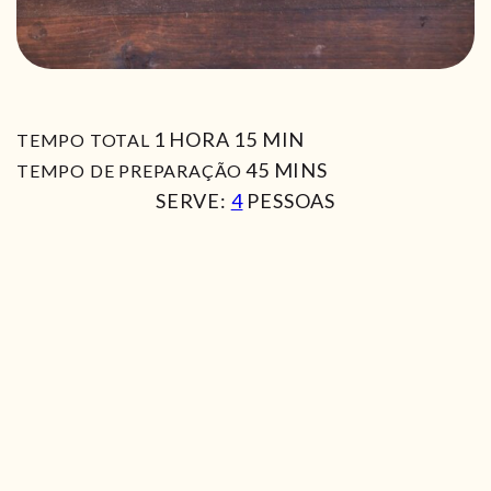
HORA
MIN
1
HORA
15
MIN
TEMPO TOTAL
MIN
45
MINS
TEMPO DE PREPARAÇÃO
SERVE:
4
PESSOAS