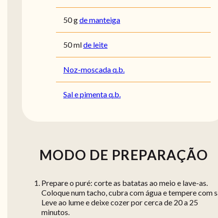
50
g
de manteiga
50
ml
de leite
Noz-moscada q.b.
Sal e pimenta q.b.
MODO DE PREPARAÇÃO
Prepare o puré: corte as batatas ao meio e lave-as.
Coloque num tacho, cubra com água e tempere com sa
Leve ao lume e deixe cozer por cerca de 20 a 25
minutos.