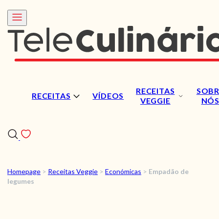
RECEITAS
SOBR
RECEITAS
VÍDEOS
VEGGIE
NÓ
Homepage
>
Receitas Veggie
>
Económicas
>
Empadão de
RECEITAS
legumes
VÍDEOS