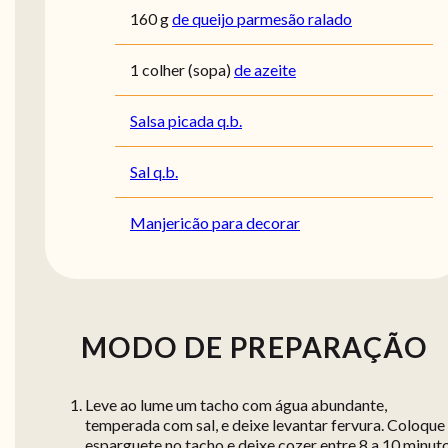
160
g
de queijo parmesão ralado
1
colher (sopa)
de azeite
Salsa picada q.b.
Sal q.b.
Manjericão para decorar
MODO DE PREPARAÇÃO
Leve ao lume um tacho com água abundante,
temperada com sal, e deixe levantar fervura. Coloque
esparguete no tacho e deixe cozer entre 8 a 10 minuto