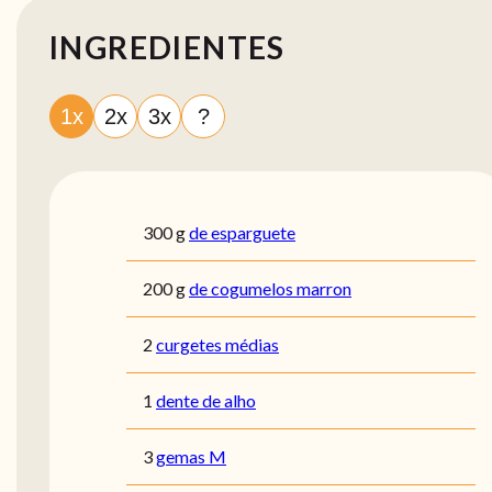
INGREDIENTES
1x
2x
3x
?
300
g
de esparguete
200
g
de cogumelos marron
2
curgetes médias
1
dente de alho
3
gemas M