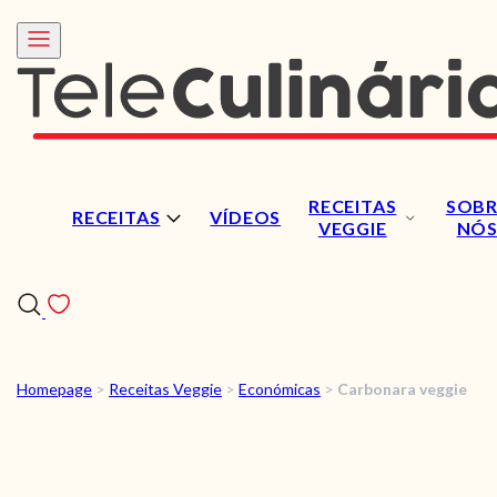
RECEITAS
SOBR
RECEITAS
VÍDEOS
VEGGIE
NÓ
Homepage
>
Receitas Veggie
>
Económicas
>
Carbonara veggie
RECEITAS
VÍDEOS