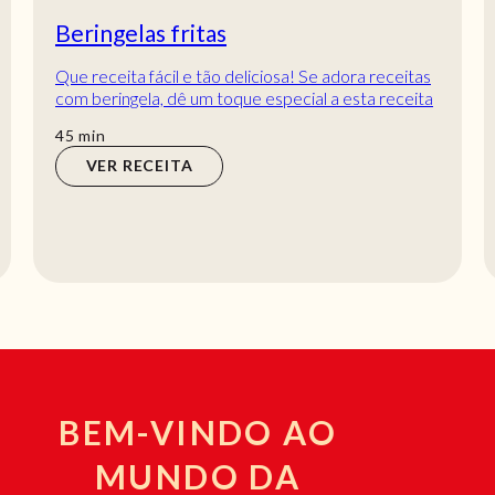
Beringelas fritas
Que receita fácil e tão deliciosa! Se adora receitas
com beringela, dê um toque especial a esta receita
e combine com batata e tomate! Há dú...
min
45
min
VER RECEITA
BEM-VINDO AO
MUNDO DA