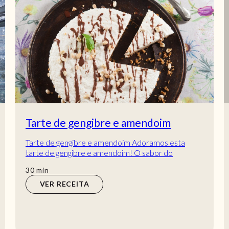
Tarte de gengibre e amendoim
Tarte de gengibre e amendoim Adoramos esta
tarte de gengibre e amendoim! O sabor do
amendoim e do gengibre fazem dela uma
min
30
min
sobremesa com sabo...
VER RECEITA