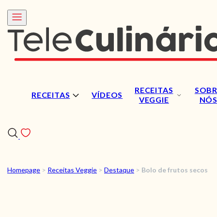
RECEITAS
SOBR
RECEITAS
VÍDEOS
VEGGIE
NÓ
Homepage
>
Receitas Veggie
>
Destaque
>
Bolo de frutos secos
RECEITAS
VÍDEOS