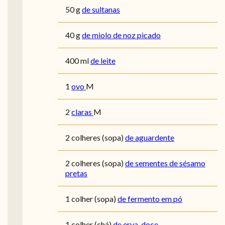
50
g
de sultanas
40
g
de miolo de noz picado
400
ml
de leite
1
ovo
M
2
claras
M
2
colheres (sopa)
de aguardente
2
colheres (sopa)
de sementes de sésamo
pretas
1
colher (sopa)
de fermento em pó
1
colher (chá)
de erva-doce