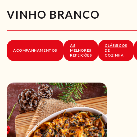
VINHO BRANCO
AS
CLÁSSICOS
ACOMPANHAMENTOS
MELHORES
DE
REFEIÇÕES
COZINHA