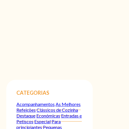
CATEGORIAS
Acompanhamentos
As Melhores
Refeições
Clássicos de Cozinha
Destaque
Económicas
Entradas e
Petiscos
Especial
Para
principiantes
Pequenas