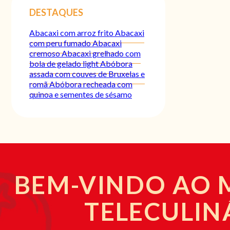
DESTAQUES
Abacaxi com arroz frito
Abacaxi
com peru fumado
Abacaxi
cremoso
Abacaxi grelhado com
bola de gelado light
Abóbora
assada com couves de Bruxelas e
romã
Abóbora recheada com
quinoa e sementes de sésamo
BEM-VINDO AO
TELECULIN