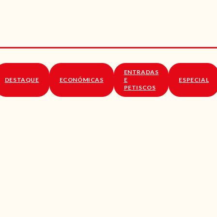
RECEITAS
VÍDEOS
RECEITAS VEGGIE
ENTRADAS
SOBRE NÓS
DESTAQUE
ECONÓMICAS
E
ESPECIAL
PETISCOS
LOJA ONLINE
BLOG