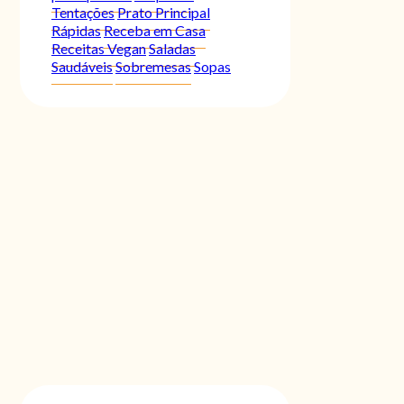
Tentações
Prato Principal
Rápidas
Receba em Casa
Receitas Vegan
Saladas
Saudáveis
Sobremesas
Sopas