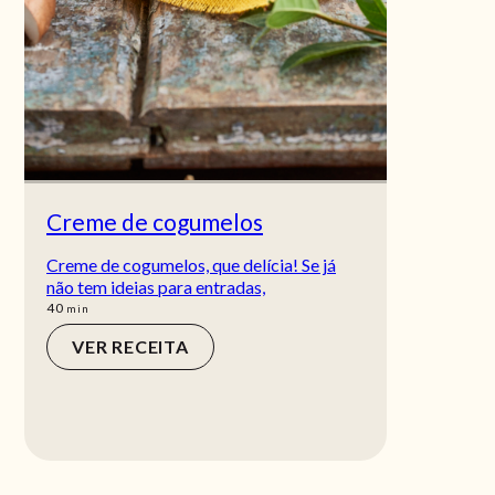
Creme de cogumelos
Creme de cogumelos, que delícia! Se já
não tem ideias para entradas,
min
40
min
VER RECEITA