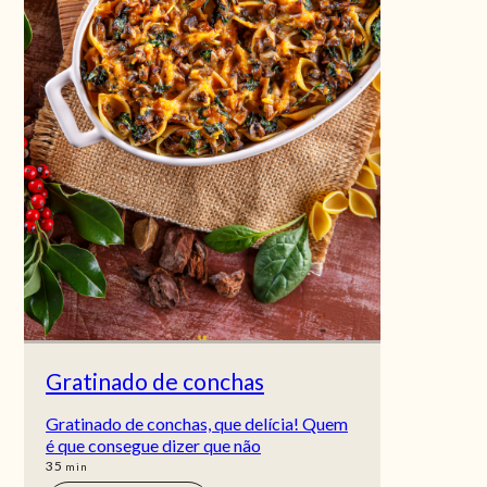
Gratinado de conchas
Gratinado de conchas, que delícia! Quem
é que consegue dizer que não
min
35
min