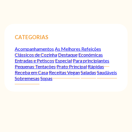
CATEGORIAS
Acompanhamentos
As Melhores Refeições
Clássicos de Cozinha
Destaque
Económicas
Entradas e Petiscos
Especial
Para principiantes
Pequenas Tentações
Prato Principal
Rápidas
Receba em Casa
Receitas Vegan
Saladas
Saudáveis
Sobremesas
Sopas