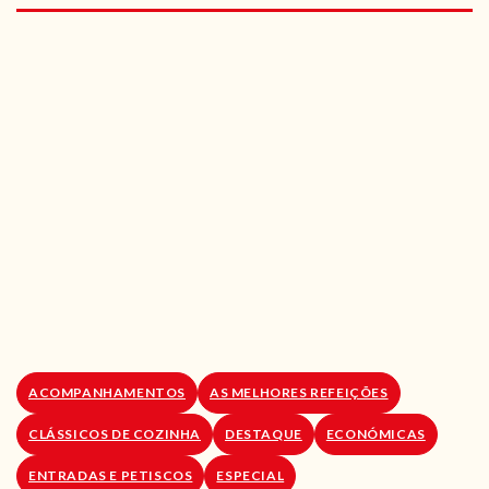
RECEITAS VEGGIE
SOBRE NÓS
LOJA ONLINE
BLOG
ACOMPANHAMENTOS
AS MELHORES REFEIÇÕES
CLÁSSICOS DE COZINHA
DESTAQUE
ECONÓMICAS
ENTRADAS E PETISCOS
ESPECIAL