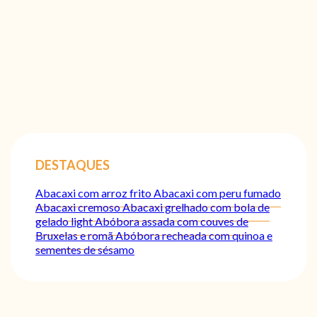
DESTAQUES
Abacaxi com arroz frito
Abacaxi com peru fumado
Abacaxi cremoso
Abacaxi grelhado com bola de
gelado light
Abóbora assada com couves de
Bruxelas e romã
Abóbora recheada com quinoa e
sementes de sésamo