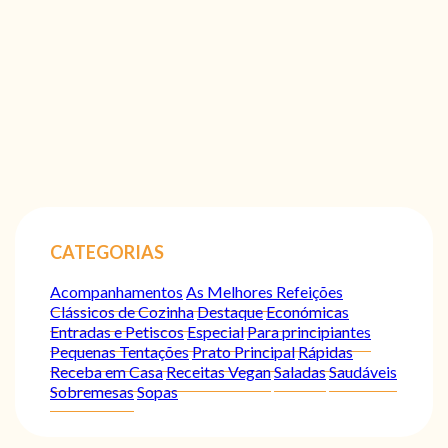
CATEGORIAS
Acompanhamentos
As Melhores Refeições
Clássicos de Cozinha
Destaque
Económicas
Entradas e Petiscos
Especial
Para principiantes
Pequenas Tentações
Prato Principal
Rápidas
Receba em Casa
Receitas Vegan
Saladas
Saudáveis
Sobremesas
Sopas