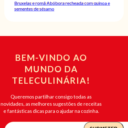
Bruxelas e romã
Abóbora recheada com quinoa e
sementes de sésamo
BEM-VINDO AO
MUNDO DA
TELECULINÁRIA!
Queremos partilhar consigo todas as
novidades, as melhores sugestões de receitas
e fantásticas dicas para o ajudar na cozinha.