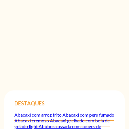
DESTAQUES
Abacaxi com arroz frito
Abacaxi com peru fumado
Abacaxi cremoso
Abacaxi grelhado com bola de
gelado light
Abóbora assada com couves de