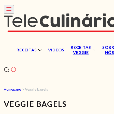
RECEITAS
SOBR
RECEITAS
VÍDEOS
VEGGIE
NÓ
Homepage
>
Veggie bagels
RECEITAS
VEGGIE BAGELS
VÍDEOS