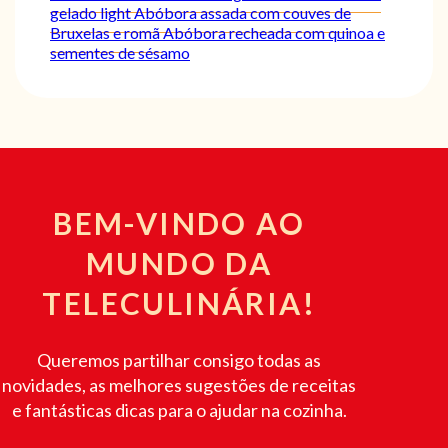
gelado light
Abóbora assada com couves de
Bruxelas e romã
Abóbora recheada com quinoa e
sementes de sésamo
BEM-VINDO AO
MUNDO DA
TELECULINÁRIA!
Queremos partilhar consigo todas as
novidades, as melhores sugestões de receitas
e fantásticas dicas para o ajudar na cozinha.