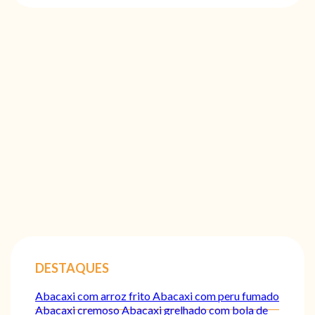
DESTAQUES
Abacaxi com arroz frito
Abacaxi com peru fumado
Abacaxi cremoso
Abacaxi grelhado com bola de