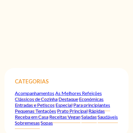
CATEGORIAS
Acompanhamentos
As Melhores Refeições
Clássicos de Cozinha
Destaque
Económicas
Entradas e Petiscos
Especial
Para principiantes
Pequenas Tentações
Prato Principal
Rápidas
Receba em Casa
Receitas Vegan
Saladas
Saudáveis
Sobremesas
Sopas