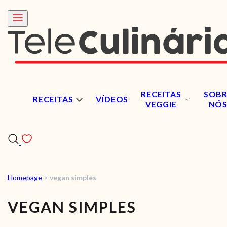
RECEITAS
SOBR
RECEITAS
VÍDEOS
VEGGIE
NÓ
Homepage
>
vegan simples
RECEITAS
VEGAN SIMPLES
VÍDEOS