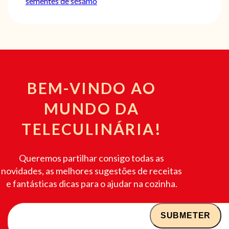
sementes de sésamo
BEM-VINDO AO
MUNDO DA
TELECULINÁRIA!
Queremos partilhar consigo todas as
novidades, as melhores sugestões de receitas
e fantásticas dicas para o ajudar na cozinha.