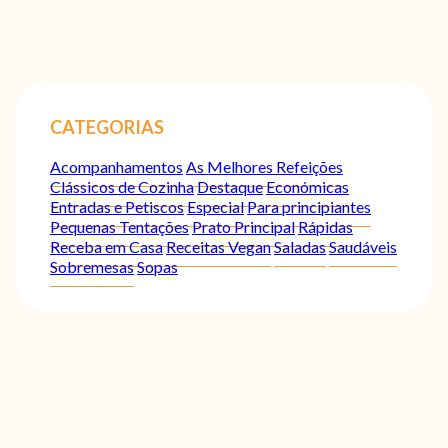
CATEGORIAS
Acompanhamentos
As Melhores Refeições
Clássicos de Cozinha
Destaque
Económicas
Entradas e Petiscos
Especial
Para principiantes
Pequenas Tentações
Prato Principal
Rápidas
Receba em Casa
Receitas Vegan
Saladas
Saudáveis
Sobremesas
Sopas