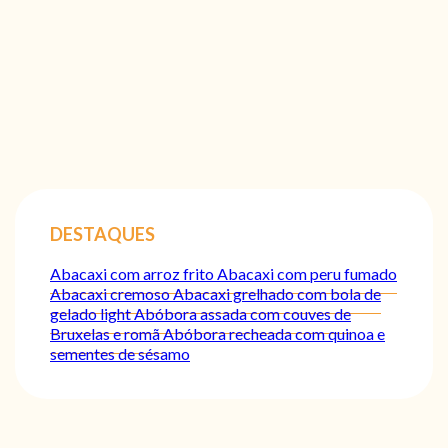
DESTAQUES
Abacaxi com arroz frito
Abacaxi com peru fumado
Abacaxi cremoso
Abacaxi grelhado com bola de
gelado light
Abóbora assada com couves de
Bruxelas e romã
Abóbora recheada com quinoa e
sementes de sésamo