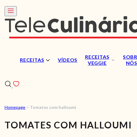
RECEITAS
SOBR
RECEITAS
VÍDEOS
VEGGIE
NÓ
Homepage
>
Tomates com halloumi
RECEITAS
TOMATES COM HALLOUMI
VÍDEOS