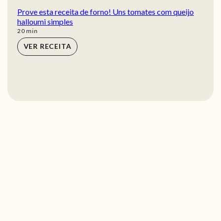
Prove esta receita de forno! Uns tomates com queijo
halloumi simples
min
20
min
VER RECEITA