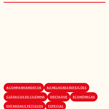
RECEITAS VEGGIE
SOBRE NÓS
LOJA ONLINE
BLOG
ACOMPANHAMENTOS
AS MELHORES REFEIÇÕES
CLÁSSICOS DE COZINHA
DESTAQUE
ECONÓMICAS
ENTRADAS E PETISCOS
ESPECIAL