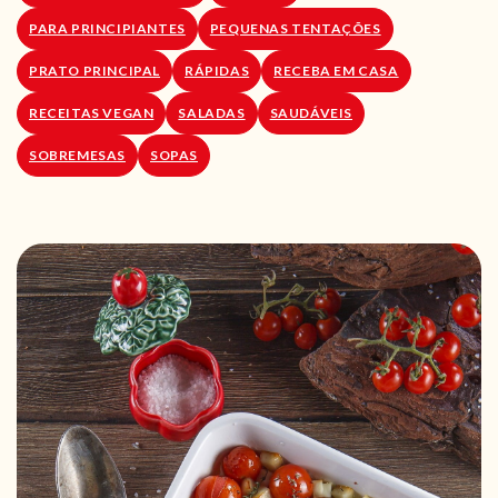
PARA PRINCIPIANTES
PEQUENAS TENTAÇÕES
PRATO PRINCIPAL
RÁPIDAS
RECEBA EM CASA
RECEITAS VEGAN
SALADAS
SAUDÁVEIS
SOBREMESAS
SOPAS