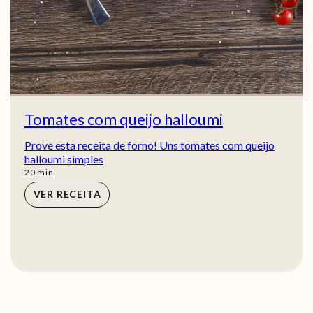
Tomates com queijo halloumi
Prove esta receita de forno! Uns tomates com queijo
halloumi simples
min
20
min
VER RECEITA