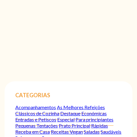
CATEGORIAS
Acompanhamentos
As Melhores Refeições
Clássicos de Cozinha
Destaque
Económicas
Entradas e Petiscos
Especial
Para principiantes
Pequenas Tentações
Prato Principal
Rápidas
Receba em Casa
Receitas Vegan
Saladas
Saudáveis