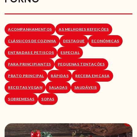
RECEITAS VEGGIE
SOBRE NÓS
ACOMPANHAMENTOS
AS MELHORES REFEIÇÕES
LOJA ONLINE
CLÁSSICOS DE COZINHA
DESTAQUE
ECONÓMICAS
BLOG
ENTRADAS E PETISCOS
ESPECIAL
PARA PRINCIPIANTES
PEQUENAS TENTAÇÕES
PRATO PRINCIPAL
RÁPIDAS
RECEBA EM CASA
RECEITAS VEGAN
SALADAS
SAUDÁVEIS
SOBREMESAS
SOPAS