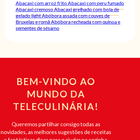
Abacaxi com arroz frito
Abacaxi com peru fumado
Abacaxi cremoso
Abacaxi grelhado com bola de
gelado light
Abóbora assada com couves de
Bruxelas e romã
Abóbora recheada com quinoa e
sementes de sésamo
BEM-VINDO AO
MUNDO DA
TELECULINÁRIA!
Queremos partilhar consigo todas as
novidades, as melhores sugestões de receitas
e fantásticas dicas para o ajudar na cozinha.