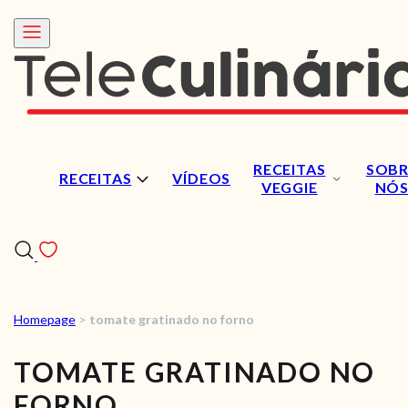
RECEITAS
SOBR
RECEITAS
VÍDEOS
VEGGIE
NÓ
Homepage
>
tomate gratinado no forno
RECEITAS
TOMATE GRATINADO NO
VÍDEOS
FORNO