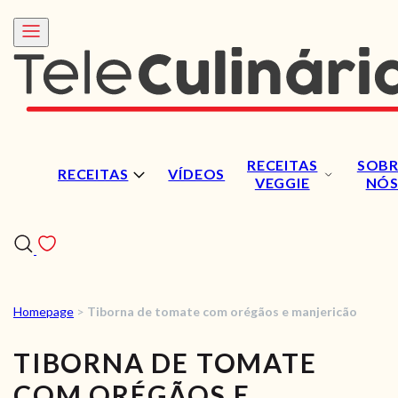
RECEITAS
SOBR
RECEITAS
VÍDEOS
VEGGIE
NÓ
Homepage
>
Tiborna de tomate com orégãos e manjericão
RECEITAS
TIBORNA DE TOMATE
VÍDEOS
COM ORÉGÃOS E