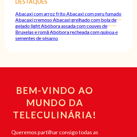
DESTAQUES
Abacaxi com arroz frito
Abacaxi com peru fumado
Abacaxi cremoso
Abacaxi grelhado com bola de
gelado light
Abóbora assada com couves de
Bruxelas e romã
Abóbora recheada com quinoa e
sementes de sésamo
BEM-VINDO AO
MUNDO DA
TELECULINÁRIA!
Queremos partilhar consigo todas as