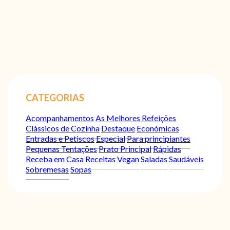
CATEGORIAS
Acompanhamentos
As Melhores Refeições
Clássicos de Cozinha
Destaque
Económicas
Entradas e Petiscos
Especial
Para principiantes
Pequenas Tentações
Prato Principal
Rápidas
Receba em Casa
Receitas Vegan
Saladas
Saudáveis
Sobremesas
Sopas