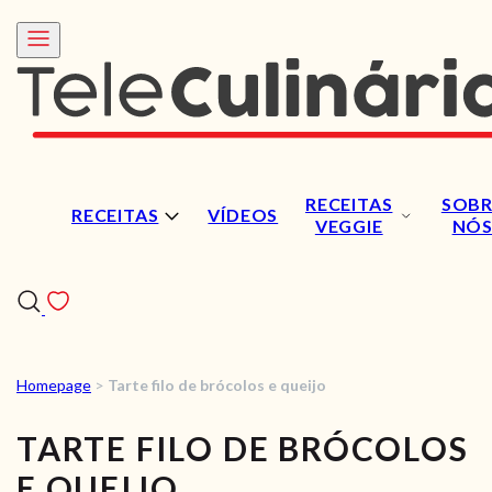
RECEITAS
SOBR
RECEITAS
VÍDEOS
VEGGIE
NÓ
Homepage
>
Tarte filo de brócolos e queijo
RECEITAS
TARTE FILO DE BRÓCOLOS
VÍDEOS
E QUEIJO