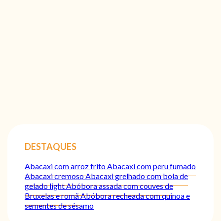
DESTAQUES
Abacaxi com arroz frito
Abacaxi com peru fumado
Abacaxi cremoso
Abacaxi grelhado com bola de
gelado light
Abóbora assada com couves de
Bruxelas e romã
Abóbora recheada com quinoa e
sementes de sésamo