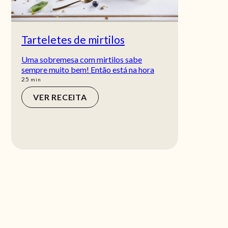
Tarteletes de mirtilos
Uma sobremesa com mirtilos sabe
sempre muito bem! Então está na hora
min
25
min
VER RECEITA