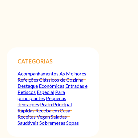
CATEGORIAS
Acompanhamentos
As Melhores
Refeições
Clássicos de Cozinha
Destaque
Económicas
Entradas e
Petiscos
Especial
Para
principiantes
Pequenas
Tentações
Prato Principal
Rápidas
Receba em Casa
Receitas Vegan
Saladas
Saudáveis
Sobremesas
Sopas