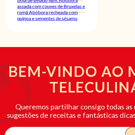
bola de gelado light
Abóbora
assada com couves de Bruxelas e
romã
Abóbora recheada com
quinoa e sementes de sésamo
BEM-VINDO AO
TELECULIN
Queremos partilhar consigo todas as 
sugestões de receitas e fantásticas dicas