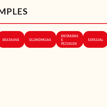
RECEITAS
IMPLES
VÍDEOS
RECEITAS VEGGIE
ENTRADAS
SOBRE NÓS
DESTAQUE
ECONÓMICAS
E
ESPECIAL
PETISCOS
LOJA ONLINE
BLOG