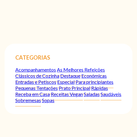
CATEGORIAS
Acompanhamentos
As Melhores Refeições
Clássicos de Cozinha
Destaque
Económicas
Entradas e Petiscos
Especial
Para principiantes
Pequenas Tentações
Prato Principal
Rápidas
Receba em Casa
Receitas Vegan
Saladas
Saudáveis
Sobremesas
Sopas