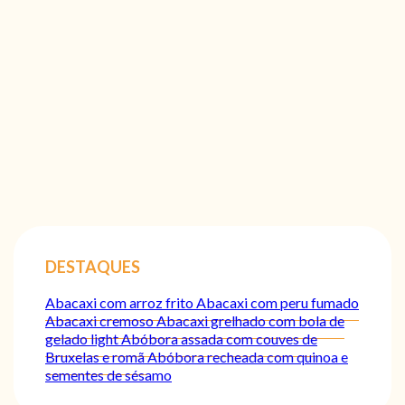
DESTAQUES
Abacaxi com arroz frito
Abacaxi com peru fumado
Abacaxi cremoso
Abacaxi grelhado com bola de
gelado light
Abóbora assada com couves de
Bruxelas e romã
Abóbora recheada com quinoa e
sementes de sésamo