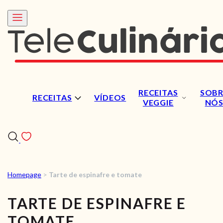
RECEITAS
SOBR
RECEITAS
VÍDEOS
VEGGIE
NÓ
Homepage
>
Tarte de espinafre e tomate
RECEITAS
TARTE DE ESPINAFRE E
VÍDEOS
TOMATE