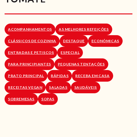
RECEITAS VEGGIE
SOBRE NÓS
ACOMPANHAMENTOS
AS MELHORES REFEIÇÕES
LOJA ONLINE
CLÁSSICOS DE COZINHA
DESTAQUE
ECONÓMICAS
BLOG
ENTRADAS E PETISCOS
ESPECIAL
PARA PRINCIPIANTES
PEQUENAS TENTAÇÕES
PRATO PRINCIPAL
RÁPIDAS
RECEBA EM CASA
RECEITAS VEGAN
SALADAS
SAUDÁVEIS
SOBREMESAS
SOPAS