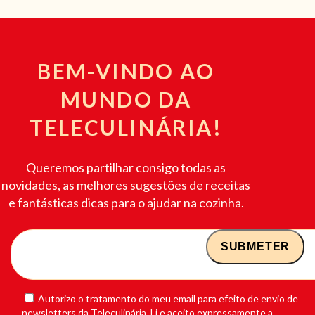
BEM-VINDO AO
MUNDO DA
TELECULINÁRIA!
Queremos partilhar consigo todas as
novidades, as melhores sugestões de receitas
e fantásticas dicas para o ajudar na cozinha.
Autorizo o tratamento do meu email para efeito de envio de
newsletters da Teleculinária. Li e aceito expressamente a