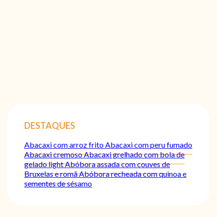
DESTAQUES
Abacaxi com arroz frito
Abacaxi com peru fumado
Abacaxi cremoso
Abacaxi grelhado com bola de
gelado light
Abóbora assada com couves de
Bruxelas e romã
Abóbora recheada com quinoa e
sementes de sésamo