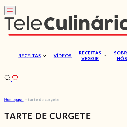
RECEITAS
SOBR
RECEITAS
VÍDEOS
VEGGIE
NÓ
Homepage
>
tarte de curgete
RECEITAS
TARTE DE CURGETE
VÍDEOS