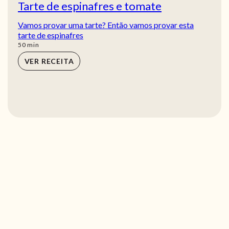
Tarte de espinafres e tomate
Vamos provar uma tarte? Então vamos provar esta
tarte de espinafres
min
50
min
VER RECEITA