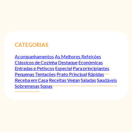
CATEGORIAS
Acompanhamentos
As Melhores Refeições
Clássicos de Cozinha
Destaque
Económicas
Entradas e Petiscos
Especial
Para principiantes
Pequenas Tentações
Prato Principal
Rápidas
Receba em Casa
Receitas Vegan
Saladas
Saudáveis
Sobremesas
Sopas