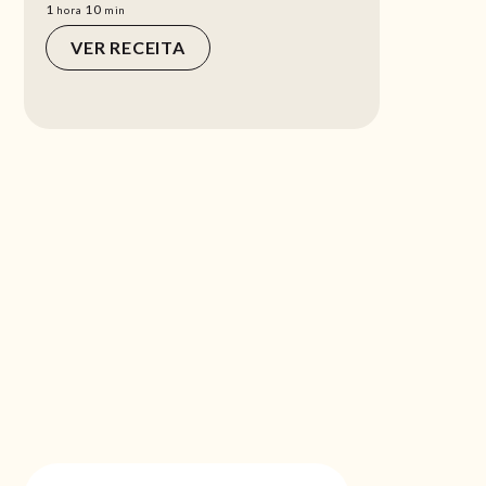
hora
min
1
10
hora
min
VER RECEITA