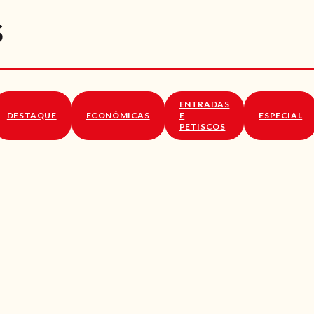
RECEITAS
S
VÍDEOS
RECEITAS VEGGIE
ENTRADAS
SOBRE NÓS
DESTAQUE
ECONÓMICAS
E
ESPECIAL
PETISCOS
LOJA ONLINE
BLOG