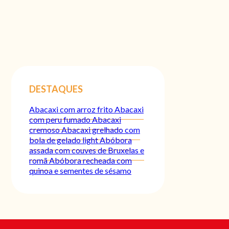
DESTAQUES
Abacaxi com arroz frito
Abacaxi
com peru fumado
Abacaxi
cremoso
Abacaxi grelhado com
bola de gelado light
Abóbora
assada com couves de Bruxelas e
romã
Abóbora recheada com
quinoa e sementes de sésamo