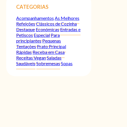
CATEGORIAS
Acompanhamentos
As Melhores
Refeições
Clássicos de Cozinha
Destaque
Económicas
Entradas e
Petiscos
Especial
Para
principiantes
Pequenas
Tentações
Prato Principal
Rápidas
Receba em Casa
Receitas Vegan
Saladas
Saudáveis
Sobremesas
Sopas