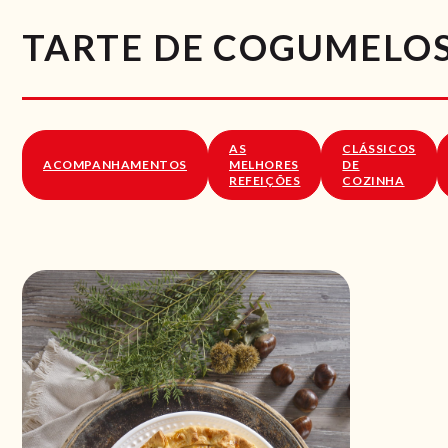
TARTE DE COGUMELO
AS
CLÁSSICOS
ACOMPANHAMENTOS
MELHORES
DE
REFEIÇÕES
COZINHA