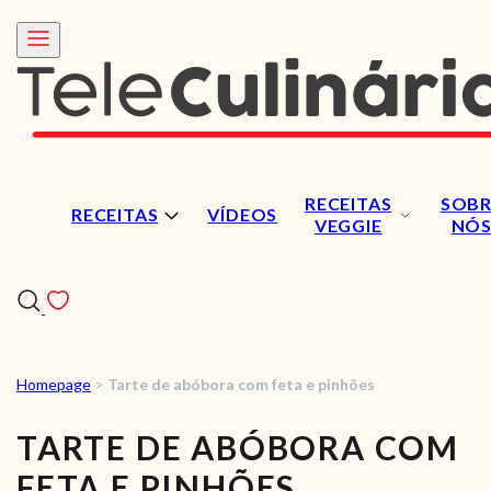
RECEITAS
SOBR
RECEITAS
VÍDEOS
VEGGIE
NÓ
Homepage
>
Tarte de abóbora com feta e pinhões
RECEITAS
TARTE DE ABÓBORA COM
VÍDEOS
FETA E PINHÕES