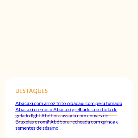
DESTAQUES
Abacaxi com arroz frito
Abacaxi com peru fumado
Abacaxi cremoso
Abacaxi grelhado com bola de
gelado light
Abóbora assada com couves de
Bruxelas e romã
Abóbora recheada com quinoa e
sementes de sésamo