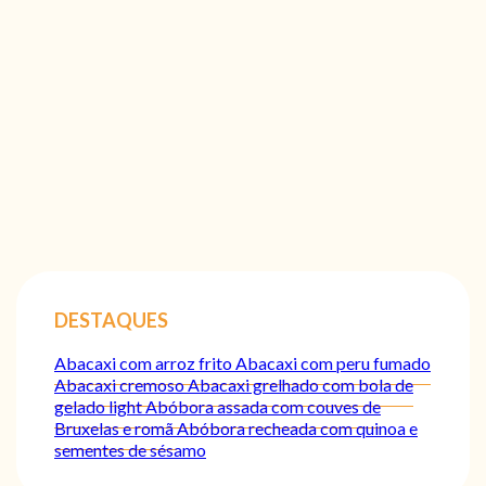
DESTAQUES
Abacaxi com arroz frito
Abacaxi com peru fumado
Abacaxi cremoso
Abacaxi grelhado com bola de
gelado light
Abóbora assada com couves de
Bruxelas e romã
Abóbora recheada com quinoa e
sementes de sésamo