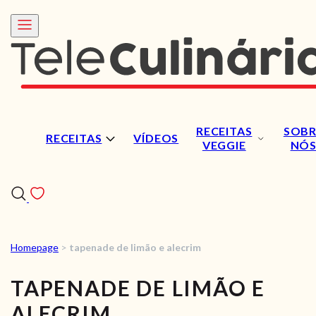
RECEITAS
SOBR
RECEITAS
VÍDEOS
VEGGIE
NÓ
Homepage
>
tapenade de limão e alecrim
RECEITAS
TAPENADE DE LIMÃO E
VÍDEOS
ALECRIM