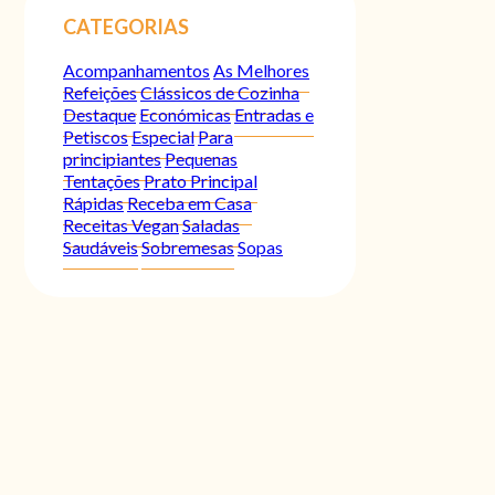
CATEGORIAS
Acompanhamentos
As Melhores
Refeições
Clássicos de Cozinha
Destaque
Económicas
Entradas e
Petiscos
Especial
Para
principiantes
Pequenas
Tentações
Prato Principal
Rápidas
Receba em Casa
Receitas Vegan
Saladas
Saudáveis
Sobremesas
Sopas