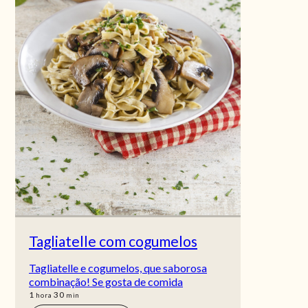
Tagliatelle com cogumelos
Tagliatelle e cogumelos, que saborosa
combinação! Se gosta de comida
hora
min
1
30
hora
min