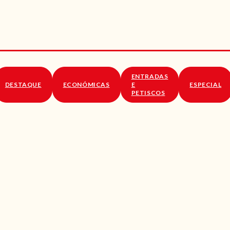
RECEITAS
VÍDEOS
RECEITAS VEGGIE
ENTRADAS
SOBRE NÓS
DESTAQUE
ECONÓMICAS
E
ESPECIAL
PETISCOS
LOJA ONLINE
BLOG