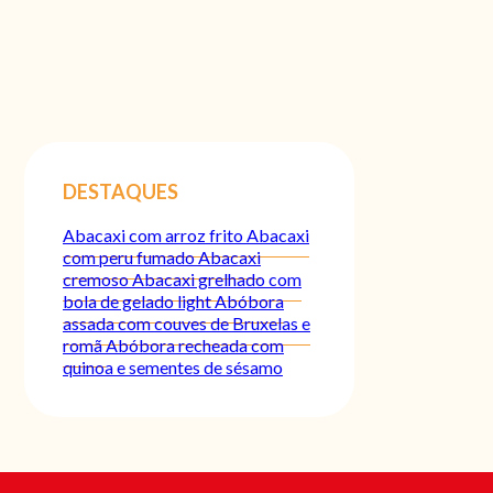
DESTAQUES
Abacaxi com arroz frito
Abacaxi
com peru fumado
Abacaxi
cremoso
Abacaxi grelhado com
bola de gelado light
Abóbora
assada com couves de Bruxelas e
romã
Abóbora recheada com
quinoa e sementes de sésamo