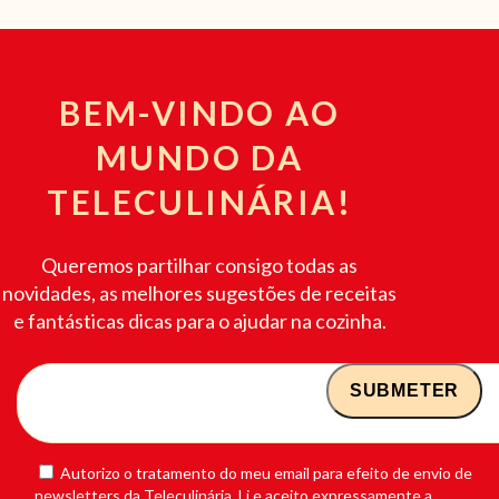
BEM-VINDO AO
MUNDO DA
TELECULINÁRIA!
Queremos partilhar consigo todas as
novidades, as melhores sugestões de receitas
e fantásticas dicas para o ajudar na cozinha.
Autorizo o tratamento do meu email para efeito de envio de
newsletters da Teleculinária. Li e aceito expressamente a