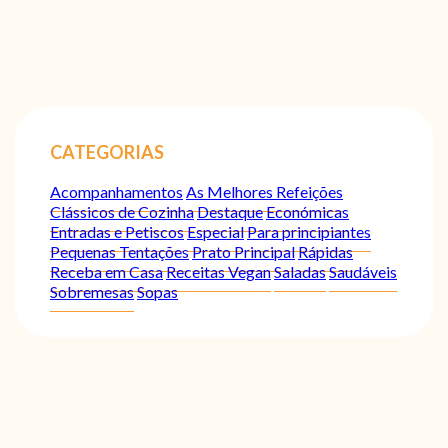
CATEGORIAS
Acompanhamentos
As Melhores Refeições
Clássicos de Cozinha
Destaque
Económicas
Entradas e Petiscos
Especial
Para principiantes
Pequenas Tentações
Prato Principal
Rápidas
Receba em Casa
Receitas Vegan
Saladas
Saudáveis
Sobremesas
Sopas