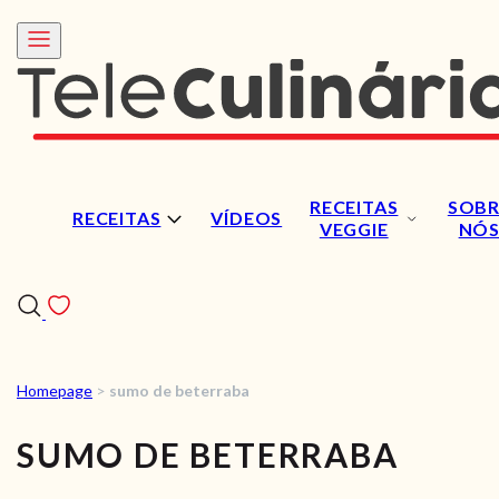
RECEITAS
SOBR
RECEITAS
VÍDEOS
VEGGIE
NÓ
Homepage
>
sumo de beterraba
RECEITAS
SUMO DE BETERRABA
VÍDEOS