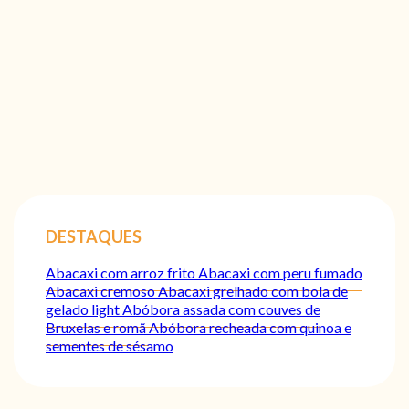
DESTAQUES
Abacaxi com arroz frito
Abacaxi com peru fumado
Abacaxi cremoso
Abacaxi grelhado com bola de
gelado light
Abóbora assada com couves de
Bruxelas e romã
Abóbora recheada com quinoa e
sementes de sésamo