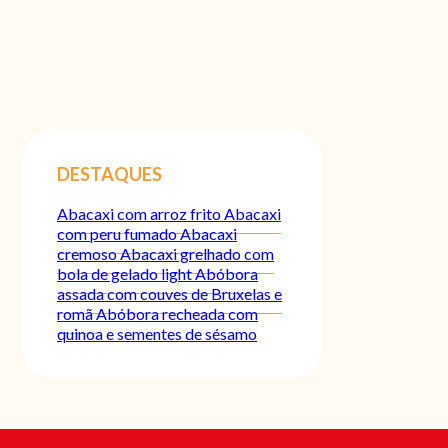
DESTAQUES
Abacaxi com arroz frito
Abacaxi
com peru fumado
Abacaxi
cremoso
Abacaxi grelhado com
bola de gelado light
Abóbora
assada com couves de Bruxelas e
romã
Abóbora recheada com
quinoa e sementes de sésamo