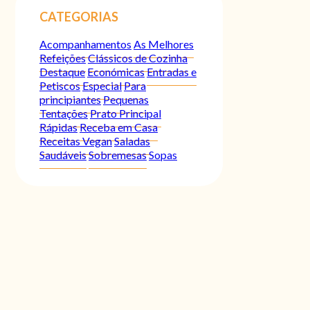
CATEGORIAS
Acompanhamentos
As Melhores
Refeições
Clássicos de Cozinha
Destaque
Económicas
Entradas e
Petiscos
Especial
Para
principiantes
Pequenas
Tentações
Prato Principal
Rápidas
Receba em Casa
Receitas Vegan
Saladas
Saudáveis
Sobremesas
Sopas