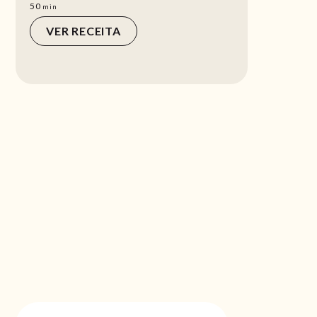
min
50
min
VER RECEITA