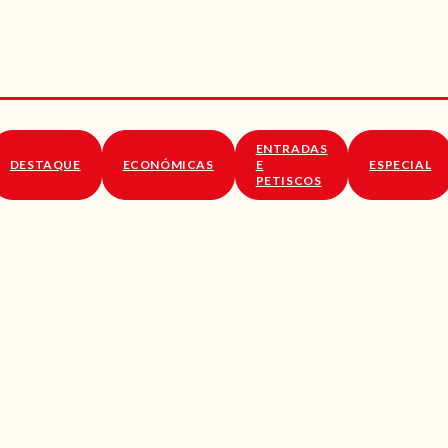
RECEITAS
VÍDEOS
RECEITAS VEGGIE
ENTRADAS
SOBRE NÓS
DESTAQUE
ECONÓMICAS
E
ESPECIAL
PETISCOS
LOJA ONLINE
BLOG