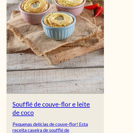
Soufflé de couve-flor e leite
de coco
Pequenas delícias de couve-flor! Esta
receita caseira de soufflé de