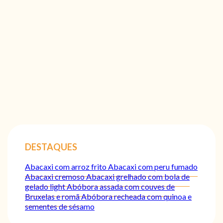
DESTAQUES
Abacaxi com arroz frito
Abacaxi com peru fumado
Abacaxi cremoso
Abacaxi grelhado com bola de
gelado light
Abóbora assada com couves de
Bruxelas e romã
Abóbora recheada com quinoa e
sementes de sésamo