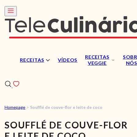
RECEITAS
SOBR
RECEITAS
VÍDEOS
VEGGIE
NÓ
Homepage
>
Soufflé de couve-flor e leite de coco
RECEITAS
SOUFFLÉ DE COUVE-FLOR
VÍDEOS
E LEITE DE COCO