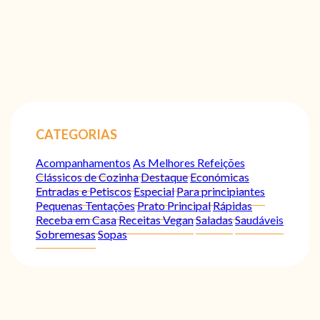
CATEGORIAS
Acompanhamentos
As Melhores Refeições
Clássicos de Cozinha
Destaque
Económicas
Entradas e Petiscos
Especial
Para principiantes
Pequenas Tentações
Prato Principal
Rápidas
Receba em Casa
Receitas Vegan
Saladas
Saudáveis
Sobremesas
Sopas