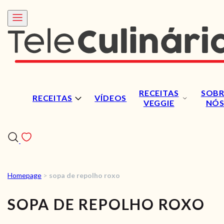
RECEITAS
SOBR
RECEITAS
VÍDEOS
VEGGIE
NÓ
Homepage
>
sopa de repolho roxo
RECEITAS
SOPA DE REPOLHO ROXO
VÍDEOS