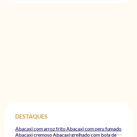
DESTAQUES
Abacaxi com arroz frito
Abacaxi com peru fumado
Abacaxi cremoso
Abacaxi grelhado com bola de