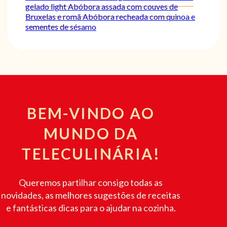
gelado light
Abóbora assada com couves de
Bruxelas e romã
Abóbora recheada com quinoa e
sementes de sésamo
BEM-VINDO AO
MUNDO DA
TELECULINÁRIA!
Queremos partilhar consigo todas as
novidades, as melhores sugestões de receitas
e fantásticas dicas para o ajudar na cozinha.