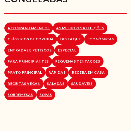
RECEITAS VEGGIE
SOBRE NÓS
ACOMPANHAMENTOS
AS MELHORES REFEIÇÕES
LOJA ONLINE
CLÁSSICOS DE COZINHA
DESTAQUE
ECONÓMICAS
BLOG
ENTRADAS E PETISCOS
ESPECIAL
PARA PRINCIPIANTES
PEQUENAS TENTAÇÕES
PRATO PRINCIPAL
RÁPIDAS
RECEBA EM CASA
RECEITAS VEGAN
SALADAS
SAUDÁVEIS
SOBREMESAS
SOPAS