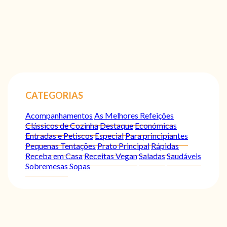
CATEGORIAS
Acompanhamentos
As Melhores Refeições
Clássicos de Cozinha
Destaque
Económicas
Entradas e Petiscos
Especial
Para principiantes
Pequenas Tentações
Prato Principal
Rápidas
Receba em Casa
Receitas Vegan
Saladas
Saudáveis
Sobremesas
Sopas