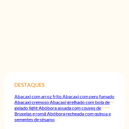
DESTAQUES
Abacaxi com arroz frito
Abacaxi com peru fumado
Abacaxi cremoso
Abacaxi grelhado com bola de
gelado light
Abóbora assada com couves de
Bruxelas e romã
Abóbora recheada com quinoa e
sementes de sésamo