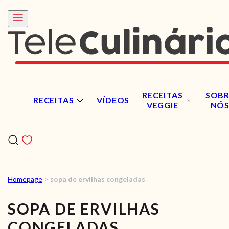
RECEITAS
SOBR
RECEITAS
VÍDEOS
VEGGIE
NÓ
Homepage
>
sopa de ervilhas congeladas
RECEITAS
SOPA DE ERVILHAS
VÍDEOS
CONGELADAS