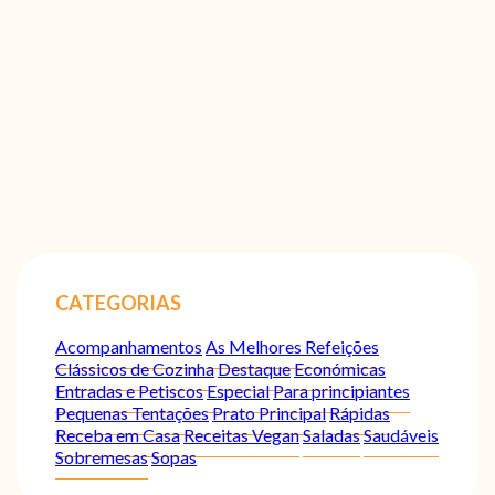
CATEGORIAS
Acompanhamentos
As Melhores Refeições
Clássicos de Cozinha
Destaque
Económicas
Entradas e Petiscos
Especial
Para principiantes
Pequenas Tentações
Prato Principal
Rápidas
Receba em Casa
Receitas Vegan
Saladas
Saudáveis
Sobremesas
Sopas