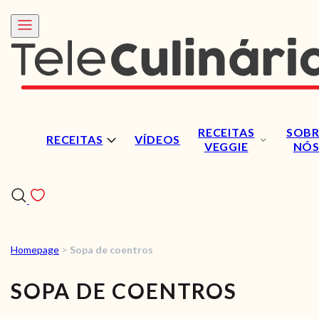
RECEITAS
SOBR
RECEITAS
VÍDEOS
VEGGIE
NÓ
Homepage
>
Sopa de coentros
RECEITAS
SOPA DE COENTROS
VÍDEOS