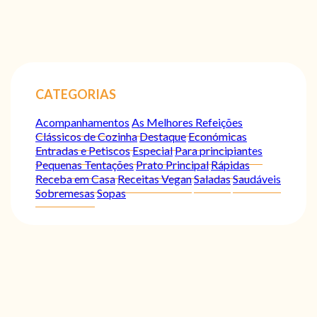
CATEGORIAS
Acompanhamentos
As Melhores Refeições
Clássicos de Cozinha
Destaque
Económicas
Entradas e Petiscos
Especial
Para principiantes
Pequenas Tentações
Prato Principal
Rápidas
Receba em Casa
Receitas Vegan
Saladas
Saudáveis
Sobremesas
Sopas