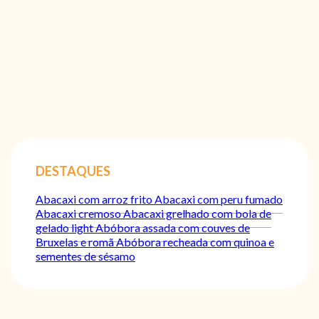
DESTAQUES
Abacaxi com arroz frito
Abacaxi com peru fumado
Abacaxi cremoso
Abacaxi grelhado com bola de
gelado light
Abóbora assada com couves de
Bruxelas e romã
Abóbora recheada com quinoa e
sementes de sésamo