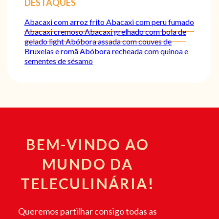
DESTAQUES
Abacaxi com arroz frito
Abacaxi com peru fumado
Abacaxi cremoso
Abacaxi grelhado com bola de
gelado light
Abóbora assada com couves de
Bruxelas e romã
Abóbora recheada com quinoa e
sementes de sésamo
BEM-VINDO AO
MUNDO DA
TELECULINÁRIA!
Queremos partilhar consigo todas as