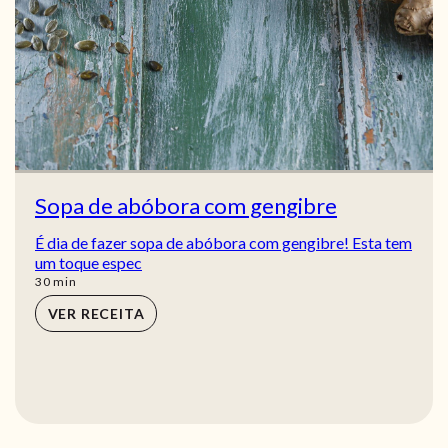
Sopa de abóbora com gengibre
É dia de fazer sopa de abóbora com gengibre! Esta tem
um toque espec
min
30
min
VER RECEITA