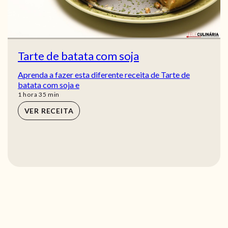
Tarte de batata com soja
Aprenda a fazer esta diferente receita de Tarte de
batata com soja e
hora
min
1
hora
35
min
VER RECEITA