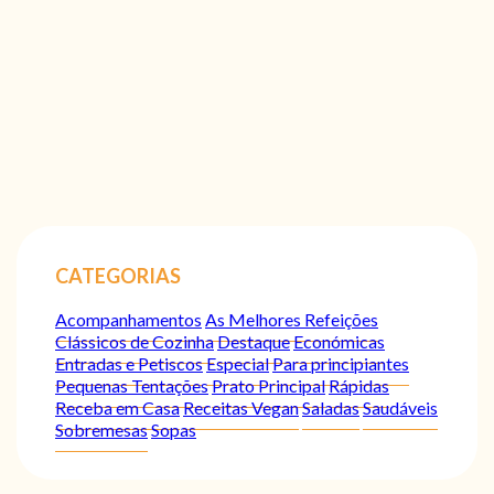
CATEGORIAS
Acompanhamentos
As Melhores Refeições
Clássicos de Cozinha
Destaque
Económicas
Entradas e Petiscos
Especial
Para principiantes
Pequenas Tentações
Prato Principal
Rápidas
Receba em Casa
Receitas Vegan
Saladas
Saudáveis
Sobremesas
Sopas