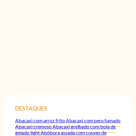
DESTAQUES
Abacaxi com arroz frito
Abacaxi com peru fumado
Abacaxi cremoso
Abacaxi grelhado com bola de
gelado light
Abóbora assada com couves de