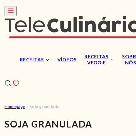
RECEITAS
SOBR
RECEITAS
VÍDEOS
VEGGIE
NÓ
Homepage
>
soja granulada
RECEITAS
SOJA GRANULADA
VÍDEOS