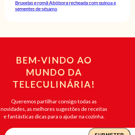
Bruxelas e romã
Abóbora recheada com quinoa e
sementes de sésamo
BEM-VINDO AO
MUNDO DA
TELECULINÁRIA!
Queremos partilhar consigo todas as
novidades, as melhores sugestões de receitas
e fantásticas dicas para o ajudar na cozinha.