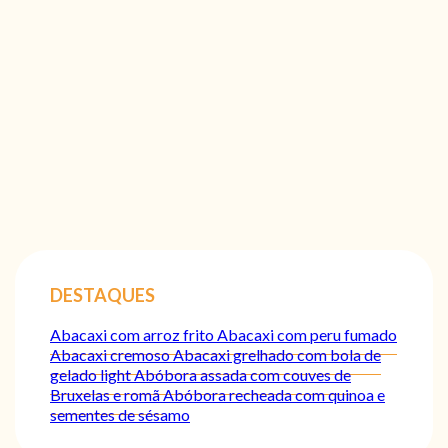
DESTAQUES
Abacaxi com arroz frito
Abacaxi com peru fumado
Abacaxi cremoso
Abacaxi grelhado com bola de
gelado light
Abóbora assada com couves de
Bruxelas e romã
Abóbora recheada com quinoa e
sementes de sésamo