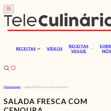
RECEITAS
SOBR
RECEITAS
VÍDEOS
VEGGIE
NÓ
Homepage
>
salada fresca com cenoura
RECEITAS
SALADA FRESCA COM
VÍDEOS
CENOURA