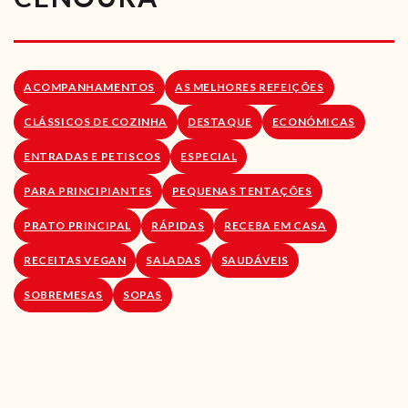
RECEITAS VEGGIE
SOBRE NÓS
ACOMPANHAMENTOS
AS MELHORES REFEIÇÕES
LOJA ONLINE
CLÁSSICOS DE COZINHA
DESTAQUE
ECONÓMICAS
BLOG
ENTRADAS E PETISCOS
ESPECIAL
PARA PRINCIPIANTES
PEQUENAS TENTAÇÕES
PRATO PRINCIPAL
RÁPIDAS
RECEBA EM CASA
RECEITAS VEGAN
SALADAS
SAUDÁVEIS
SOBREMESAS
SOPAS