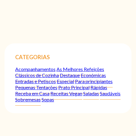
CATEGORIAS
Acompanhamentos
As Melhores Refeições
Clássicos de Cozinha
Destaque
Económicas
Entradas e Petiscos
Especial
Para principiantes
Pequenas Tentações
Prato Principal
Rápidas
Receba em Casa
Receitas Vegan
Saladas
Saudáveis
Sobremesas
Sopas