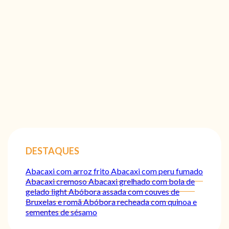
DESTAQUES
Abacaxi com arroz frito
Abacaxi com peru fumado
Abacaxi cremoso
Abacaxi grelhado com bola de
gelado light
Abóbora assada com couves de
Bruxelas e romã
Abóbora recheada com quinoa e
sementes de sésamo