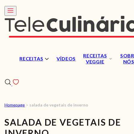
RECEITAS
SOBR
RECEITAS
VÍDEOS
VEGGIE
NÓ
Homepage
>
salada de vegetais de inverno
RECEITAS
SALADA DE VEGETAIS DE
VÍDEOS
INVERNO